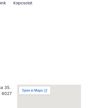
óink
Kapcsolat
ca 35.
7 6027