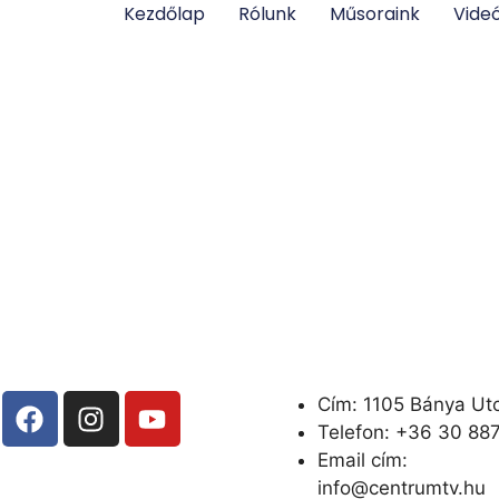
Kezdőlap
Rólunk
Műsoraink
Vide
Cím: 1105 Bánya Ut
Telefon: +
36 30 88
Email cím:
info@centrumtv.hu